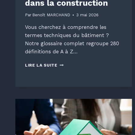
dans la construction
Par
Benoît MARCHAND
3 mai 2026
Vous cherchez à comprendre les
termes techniques du bâtiment ?
Notre glossaire complet regroupe 280
définitions de A à Z…
DICTIONNAIRE
LIRE LA SUITE
DU
BÂTIMENT
:
LE
GLOSSAIRE
DES
TERMES
UTILISÉS
DANS
LA
CONSTRUCTION