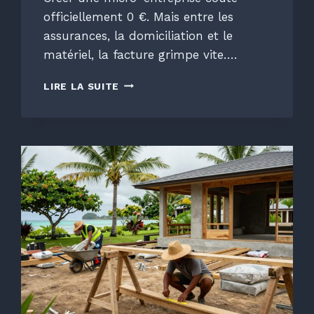
officiellement 0 €. Mais entre les
assurances, la domiciliation et le
matériel, la facture grimpe vite….
CRÉER
LIRE LA SUITE
UNE
MICRO-
ENTREPRISE
EN
2026
:
COMBIEN
ÇA
COÛTE
VRAIMENT
?