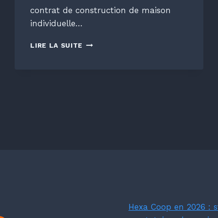
contrat de construction de maison
individuelle…
CCMI
LIRE LA SUITE
OU
CONTRAT
DE
MAÎTRISE
D’ŒUVRE
:
LEQUEL
CHOISIR
POUR
VOTRE
MAISON
?
Hexa Coop en 2026 : st