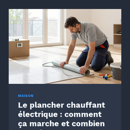
M²
POUR
CONSTRUIRE
UNE
MAISON
À
TAHITI
EN
2026
?
MAISON
Le plancher chauffant
électrique : comment
ça marche et combien