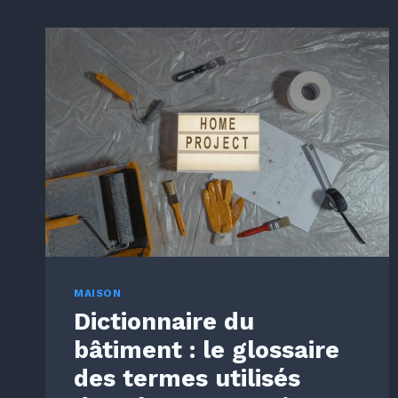
HOURDIS
POLYSTYRÈNE
:
COMBIEN
ÇA
COÛTE
ET
COMMENT
ÇA
MARCHE
?
MAISON
Dictionnaire du
bâtiment : le glossaire
des termes utilisés