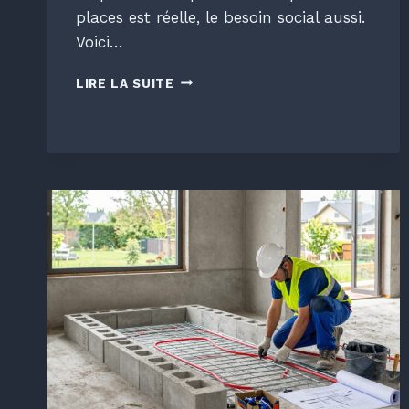
places est réelle, le besoin social aussi.
Voici…
OUVRIR
LIRE LA SUITE
UNE
MICRO-
CRÈCHE
EN
2026
:
PAR
OÙ
COMMENCER
?