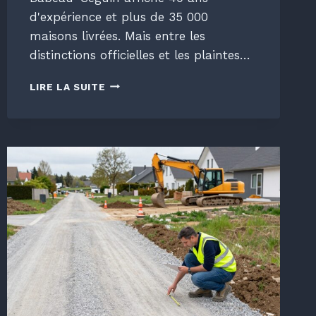
d'expérience et plus de 35 000
maisons livrées. Mais entre les
distinctions officielles et les plaintes…
AVIS
LIRE LA SUITE
BABEAU-
SEGUIN
:
QUE
VALENT
VRAIMENT
LEURS
MAISONS
EN
2026
?