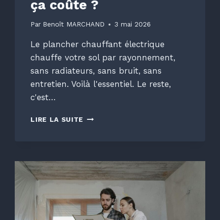
ça coûte ?
Par
Benoît MARCHAND
3 mai 2026
Le plancher chauffant électrique
chauffe votre sol par rayonnement,
sans radiateurs, sans bruit, sans
entretien. Voilà l'essentiel. Le reste,
c'est…
LE
LIRE LA SUITE
PLANCHER
CHAUFFANT
ÉLECTRIQUE
:
COMMENT
ÇA
MARCHE
ET
COMBIEN