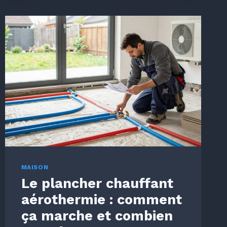
D'ACCÈS
DE
CHANTIER
EN
2026
?
MAISON
Le plancher chauffant
aérothermie : comment
ça marche et combien