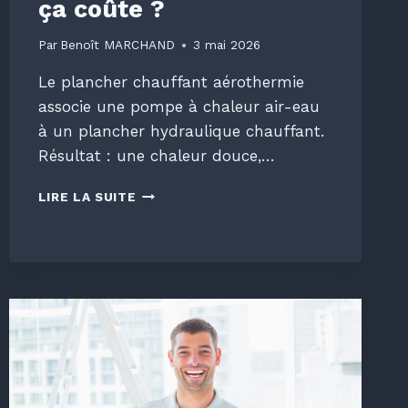
ça coûte ?
Par
Benoît MARCHAND
3 mai 2026
Le plancher chauffant aérothermie
associe une pompe à chaleur air-eau
à un plancher hydraulique chauffant.
Résultat : une chaleur douce,…
LE
LIRE LA SUITE
PLANCHER
CHAUFFANT
AÉROTHERMIE
:
COMMENT
ÇA
MARCHE
ET
COMBIEN
ÇA
COÛTE