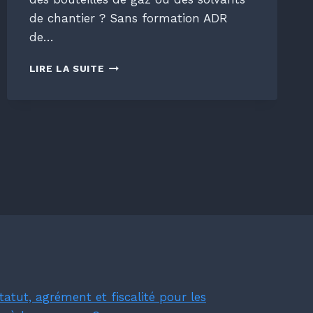
de chantier ? Sans formation ADR
de…
FORMATION
LIRE LA SUITE
ADR
POUR
TRANSPORTER
DES
MATIÈRES
DANGEREUSES
EN
COLIS
:
NOTRE
QCM
POUR
UN
SANS
FAUTE
atut, agrément et fiscalité pour les