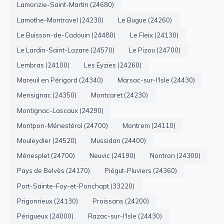
Lamonzie-Saint-Martin (24680)
Lamothe-Montravel (24230)
Le Bugue (24260)
Le Buisson-de-Cadouin (24480)
Le Fleix (24130)
Le Lardin-Saint-Lazare (24570)
Le Pizou (24700)
Lembras (24100)
Les Eyzies (24260)
Mareuil en Périgord (24340)
Marsac-sur-l'Isle (24430)
Mensignac (24350)
Montcaret (24230)
Montignac-Lascaux (24290)
Montpon-Ménestérol (24700)
Montrem (24110)
Mouleydier (24520)
Mussidan (24400)
Ménesplet (24700)
Neuvic (24190)
Nontron (24300)
Pays de Belvès (24170)
Piégut-Pluviers (24360)
Port-Sainte-Foy-et-Ponchapt (33220)
Prigonrieux (24130)
Proissans (24200)
Périgueux (24000)
Razac-sur-l'Isle (24430)