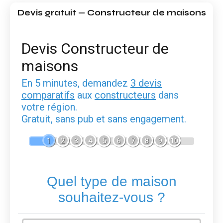
Devis gratuit — Constructeur de maisons
Devis Constructeur de
maisons
En 5 minutes, demandez
3 devis
comparatifs
aux
constructeurs
dans
votre région.
Gratuit, sans pub et sans engagement.
1
2
3
4
5
6
7
8
9
10
Quel type de maison
souhaitez-vous ?