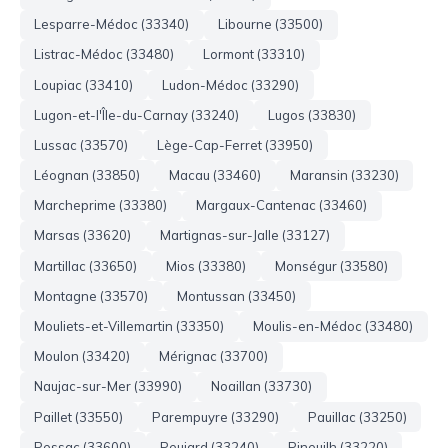
Lesparre-Médoc (33340)
Libourne (33500)
Listrac-Médoc (33480)
Lormont (33310)
Loupiac (33410)
Ludon-Médoc (33290)
Lugon-et-l'Île-du-Carnay (33240)
Lugos (33830)
Lussac (33570)
Lège-Cap-Ferret (33950)
Léognan (33850)
Macau (33460)
Maransin (33230)
Marcheprime (33380)
Margaux-Cantenac (33460)
Marsas (33620)
Martignas-sur-Jalle (33127)
Martillac (33650)
Mios (33380)
Monségur (33580)
Montagne (33570)
Montussan (33450)
Mouliets-et-Villemartin (33350)
Moulis-en-Médoc (33480)
Moulon (33420)
Mérignac (33700)
Naujac-sur-Mer (33990)
Noaillan (33730)
Paillet (33550)
Parempuyre (33290)
Pauillac (33250)
Pessac (33600)
Peujard (33240)
Pineuilh (33220)