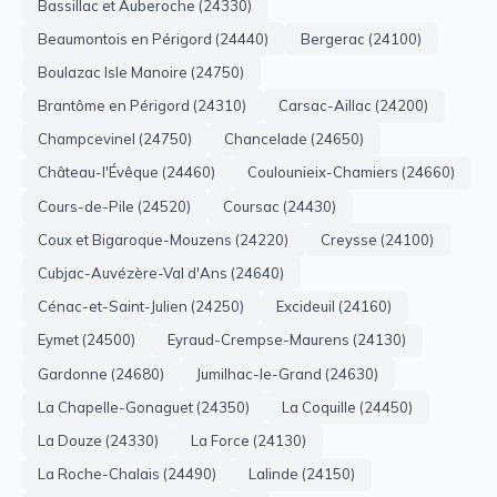
Bassillac et Auberoche (24330)
Beaumontois en Périgord (24440)
Bergerac (24100)
Boulazac Isle Manoire (24750)
Brantôme en Périgord (24310)
Carsac-Aillac (24200)
Champcevinel (24750)
Chancelade (24650)
Château-l'Évêque (24460)
Coulounieix-Chamiers (24660)
Cours-de-Pile (24520)
Coursac (24430)
Coux et Bigaroque-Mouzens (24220)
Creysse (24100)
Cubjac-Auvézère-Val d'Ans (24640)
Cénac-et-Saint-Julien (24250)
Excideuil (24160)
Eymet (24500)
Eyraud-Crempse-Maurens (24130)
Gardonne (24680)
Jumilhac-le-Grand (24630)
La Chapelle-Gonaguet (24350)
La Coquille (24450)
La Douze (24330)
La Force (24130)
La Roche-Chalais (24490)
Lalinde (24150)