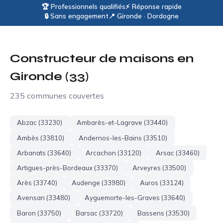
🏆 Professionnels qualifiés
⚡ Réponse rapide
🔒 Sans engagement
📍 Gironde · Dordogne
Constructeur de maisons en
Gironde (33)
235 communes couvertes
Abzac (33230)
Ambarès-et-Lagrave (33440)
Ambès (33810)
Andernos-les-Bains (33510)
Arbanats (33640)
Arcachon (33120)
Arsac (33460)
Artigues-près-Bordeaux (33370)
Arveyres (33500)
Arès (33740)
Audenge (33980)
Auros (33124)
Avensan (33480)
Ayguemorte-les-Graves (33640)
Baron (33750)
Barsac (33720)
Bassens (33530)