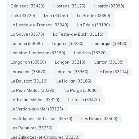
Génissac (33420)
Hostens (33125)
Hourtin (33990)
Illats (33720)
Izon (33450)
La Brède (33650)
La Lande-de-Fronsac (33240)
La Réole (33190)
La Sauve (33670)
La Teste-de-Buch (33115)
Lacanau (33680)
Lagorce (33230)
Lamarque (33460)
Lamothe-Landerron (33190)
Landiras (33720)
Langoiran (33550)
Langon (33210)
Lanton (33138)
Laruscade (33620)
Latresne (33360)
Le Barp (33114)
Le Bouscat (33110)
Le Haillan (33185)
Le Pian-Médoc (33290)
Le Porge (33680)
Le Taillan-Médoc (33320)
Le Teich (33470)
Le Verdon-sur-Mer (33123)
Les Artigues-de-Lussac (33570)
Les Billaux (33500)
Les Peintures (33230)
Les Églisottes-et-Chalaures (33230)