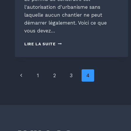
l'autorisation d'urbanisme sans
laquelle aucun chantier ne peut
démarrer légalement. Voici ce que
vous devez…
PERMIS
LIRE LA SUITE
DE
CONSTRUIRE
:
TOUT
Navigation
CE
Page
1
2
3
4
QU'IL
FAUT
précédente
de
SAVOIR
AVANT
page
DE
DÉPOSER
VOTRE
DOSSIER
?