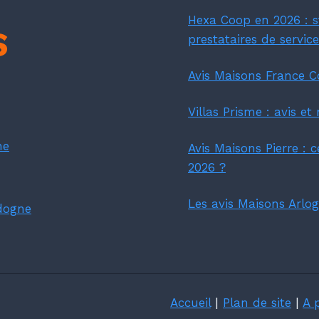
Hexa Coop en 2026 : st
S
prestataires de servic
Avis Maisons France Co
Villas Prisme : avis e
ne
Avis Maisons Pierre : 
2026 ?
Les avis Maisons Arlog
rdogne
Accueil
|
Plan de site
|
A 