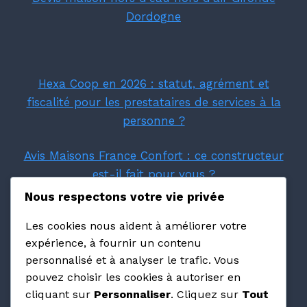
Dordogne
Hexa Coop en 2026 : statut, agrément et
fiscalité pour les prestataires de services à la
personne ?
Avis Maisons France Confort : ce constructeur
est-il fait pour vous ?
Nous respectons votre vie privée
Villas Prisme : avis et retours d'expérience sur
Les cookies nous aident à améliorer votre
ce constructeur PACA
expérience, à fournir un contenu
personnalisé et à analyser le trafic. Vous
Avis Maisons Pierre : ce qu'on pense vraiment
pouvez choisir les cookies à autoriser en
de cette franchise en 2026 ?
cliquant sur
Personnaliser
. Cliquez sur
Tout