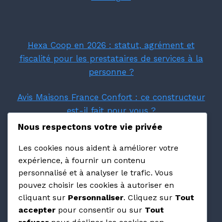
Hexa Coop en 2026 : statut, agrément et
fiscalité pour les prestataires de services à la
personne ?
Avis Maisons France Confort : ce constructeur
est-il fait pour vous ?
Nous respectons votre vie privée
Villas Prisme : avis et retours d'expérience sur
Les cookies nous aident à améliorer votre
ce constructeur PACA
expérience, à fournir un contenu
personnalisé et à analyser le trafic. Vous
Avis Maisons Pierre : ce qu'on pense vraiment
pouvez choisir les cookies à autoriser en
de cette franchise en 2026 ?
cliquant sur
Personnaliser
. Cliquez sur
Tout
accepter
pour consentir ou sur
Tout
Les avis Maisons Arlogis valent-ils vraiment la