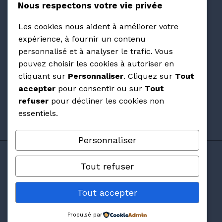
Nous respectons votre vie privée
Villas Prisme : avis et retours d'expérience sur
Les cookies nous aident à améliorer votre
ce constructeur PACA
expérience, à fournir un contenu
personnalisé et à analyser le trafic. Vous
Avis Maisons Pierre : ce qu'on pense vraiment
pouvez choisir les cookies à autoriser en
de cette franchise en 2026 ?
cliquant sur
Personnaliser
. Cliquez sur
Tout
accepter
pour consentir ou sur
Tout
Les avis Maisons Arlogis valent-ils vraiment la
refuser
pour décliner les cookies non
peine d'être lus ?
essentiels.
Personnaliser
© 2026 Avillas Constructions
Tout refuser
Tout accepter
Accueil
|
Plan de site
|
A propos
|
Mentions
légales
Propulsé par