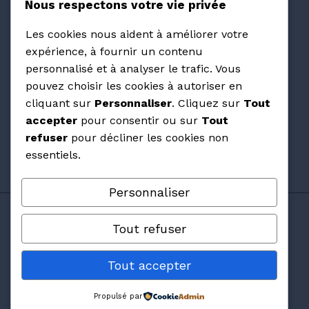
Nous respectons votre vie privée
Villas Prisme : avis et retours d'expérience sur
Les cookies nous aident à améliorer votre
ce constructeur PACA
expérience, à fournir un contenu
personnalisé et à analyser le trafic. Vous
Avis Maisons Pierre : ce qu'on pense vraiment
pouvez choisir les cookies à autoriser en
de cette franchise en 2026 ?
cliquant sur
Personnaliser
. Cliquez sur
Tout
accepter
pour consentir ou sur
Tout
Les avis Maisons Arlogis valent-ils vraiment la
refuser
pour décliner les cookies non
peine d'être lus ?
essentiels.
Personnaliser
© 2026 Avillas Constructions
Tout refuser
Tout accepter
Accueil
|
Plan de site
|
A propos
|
Mentions
légales
Propulsé par