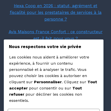
Hexa Coop en 2026 : statut, agrément et
fiscalité pour les prestataires de services à la
personne ?
Avis Maisons France Confort : ce constructeur
est-il fait pour vous ?
Nous respectons votre vie privée
Villas Prisme : avis et retours d'expérience sur
Les cookies nous aident à améliorer votre
ce constructeur PACA
expérience, à fournir un contenu
personnalisé et à analyser le trafic. Vous
Avis Maisons Pierre : ce qu'on pense vraiment
pouvez choisir les cookies à autoriser en
de cette franchise en 2026 ?
cliquant sur
Personnaliser
. Cliquez sur
Tout
accepter
pour consentir ou sur
Tout
Les avis Maisons Arlogis valent-ils vraiment la
refuser
pour décliner les cookies non
peine d'être lus ?
essentiels.