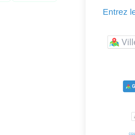
Entrez l
G
CG