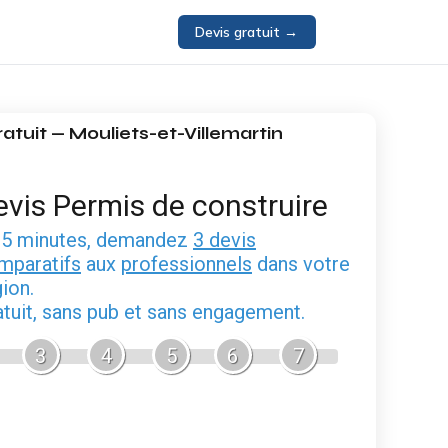
Devis gratuit →
ratuit — Mouliets-et-Villemartin
evis Permis de construire
 5 minutes, demandez
3 devis
mparatifs
aux
professionnels
dans votre
ion.
atuit, sans pub et sans engagement.
3
4
5
6
7