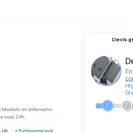
Devis g
D
En
co
rég
Gr
1
2
à Mouliets-et-Villemartin.
se sous 24h.
 24h
✓ Professionnel local